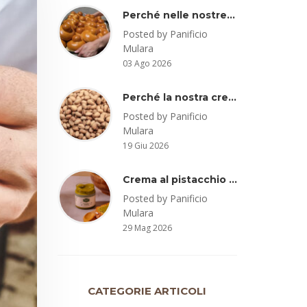
Perché nelle nostre brioche col tuppo c’è lo strutto (e perché non ha senso temerlo)
Posted by Panificio
Mulara
03 Ago 2026
Perché la nostra crema artigianale al pistacchio non è fatta con pistacchio di Bronte
Posted by Panificio
Mulara
19 Giu 2026
Crema al pistacchio artigianale vs crema al pistacchio industriale: occhio agli ingredienti e alla percentuale di pistacchio
Posted by Panificio
Mulara
29 Mag 2026
CATEGORIE ARTICOLI