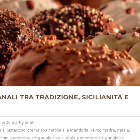
NALI TRA TRADIZIONE, SICILIANITÀ E
nettoni artigianali
 al pistacchio
,
crema spalmabile alla mandorla
,
lievito madre
,
natale
,
cchio
,
panettone artigianale tradizionale
,
panettone artigianale tre