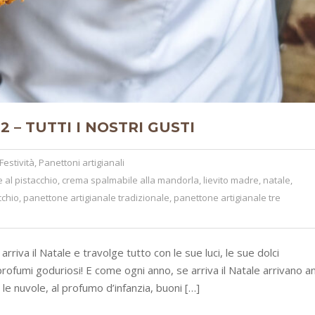
 – TUTTI I NOSTRI GUSTI
Festività
,
Panettoni artigianali
 al pistacchio
,
crema spalmabile alla mandorla
,
lievito madre
,
natale
,
cchio
,
panettone artigianale tradizionale
,
panettone artigianale tre
riva il Natale e travolge tutto con le sue luci, le sue dolci
profumi goduriosi! E come ogni anno, se arriva il Natale arrivano a
 le nuvole, al profumo d’infanzia, buoni […]