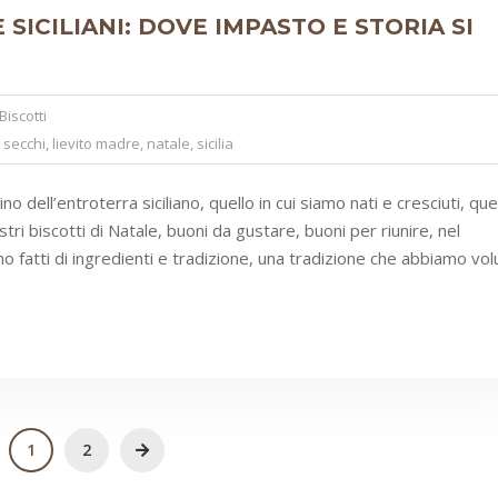
 SICILIANI: DOVE IMPASTO E STORIA SI
Biscotti
i secchi
,
lievito madre
,
natale
,
sicilia
dell’entroterra siciliano, quello in cui siamo nati e cresciuti, que
tri biscotti di Natale, buoni da gustare, buoni per riunire, nel
ono fatti di ingredienti e tradizione, una tradizione che abbiamo vol
1
2