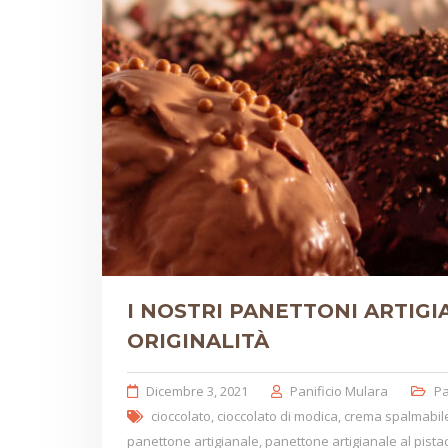
I NOSTRI PANETTONI ARTIGIA
ORIGINALITÀ
Dicembre 3, 2021
Panificio Mulara
Pa
cioccolato
,
cioccolato di modica
,
crema spalmabile
panettone artigianale
,
panettone artigianale al pista