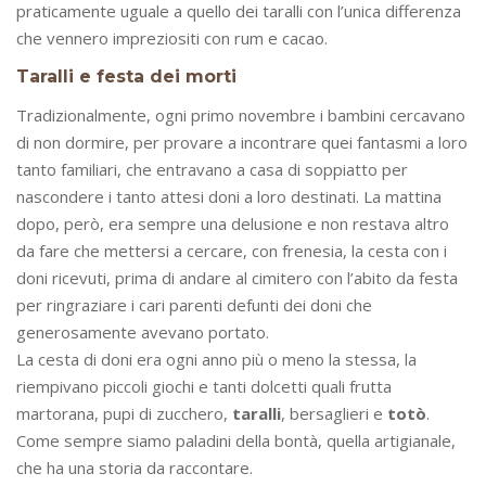
praticamente uguale a quello dei taralli con l’unica differenza
che vennero impreziositi con rum e cacao.
Taralli e festa dei morti
Tradizionalmente, ogni primo novembre i bambini cercavano
di non dormire, per provare a incontrare quei fantasmi a loro
tanto familiari, che entravano a casa di soppiatto per
nascondere i tanto attesi doni a loro destinati. La mattina
dopo, però, era sempre una delusione e non restava altro
da fare che mettersi a cercare, con frenesia, la cesta con i
doni ricevuti, prima di andare al cimitero con l’abito da festa
per ringraziare i cari parenti defunti dei doni che
generosamente avevano portato.
La cesta di doni era ogni anno più o meno la stessa, la
riempivano piccoli giochi e tanti dolcetti quali frutta
martorana, pupi di zucchero,
taralli
, bersaglieri e
totò
.
Come sempre siamo paladini della bontà, quella artigianale,
che ha una storia da raccontare.