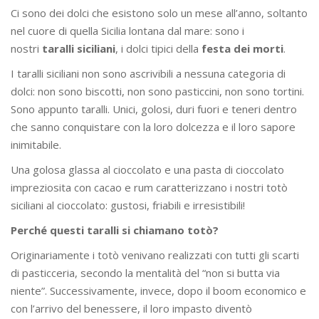
Ci sono dei dolci che esistono solo un mese all’anno, soltanto
nel cuore di quella Sicilia lontana dal mare: sono i
nostri
taralli siciliani
, i dolci tipici della
festa dei morti
.
I taralli siciliani non sono ascrivibili a nessuna categoria di
dolci: non sono biscotti, non sono pasticcini, non sono tortini.
Sono appunto taralli. Unici, golosi, duri fuori e teneri dentro
che sanno conquistare con la loro dolcezza e il loro sapore
inimitabile.
Una golosa glassa al cioccolato e una pasta di cioccolato
impreziosita con cacao e rum caratterizzano i nostri totò
siciliani al cioccolato: gustosi, friabili e irresistibili!
Perché questi taralli si chiamano totò?
Originariamente i totò venivano realizzati con tutti gli scarti
di pasticceria, secondo la mentalità del “non si butta via
niente”. Successivamente, invece, dopo il boom economico e
con l’arrivo del benessere, il loro impasto diventò