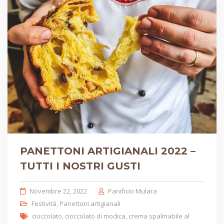
PANETTONI ARTIGIANALI 2022 –
TUTTI I NOSTRI GUSTI
Novembre 22, 2022
Panificio Mulara
Festività
,
Panettoni artigianali
cioccolato
,
cioccolato di modica
,
crema spalmabile al