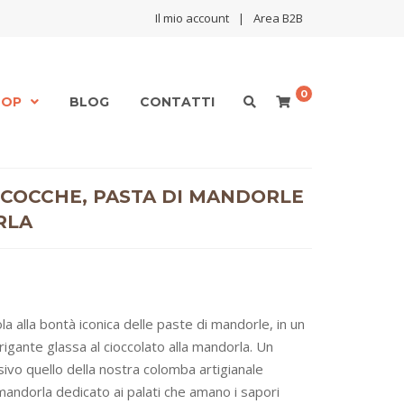
Il mio account
Area B2B
0
HOP
BLOG
CONTATTI
le
io con crema di pistacchio
rancia e cioccolato
 cioccolati
hi e noci pecan
Colomba artigianale tradizionale
Colomba artigianale al pistacchio con crema di pistacchio
Colomba artigianale al cioccolato con “Cioccolato di Modica IGP”
Colomba artigianale frutti di bosco e cioccolato bianco
Colomba artigianale albicocche, pasta di mandorle e cioccolato alla mandorla
Colomba artigianale pesca e cioccolato al latte
Colomba artigianale al limoncello
ICOCCHE, PASTA DI MANDORLE
RLA
a alla bontà iconica delle paste di mandorle, in un
rigante glassa al cioccolato alla mandorla. Un
sivo quello della nostra colomba artigianale
 mandorla dedicato ai palati che amano i sapori