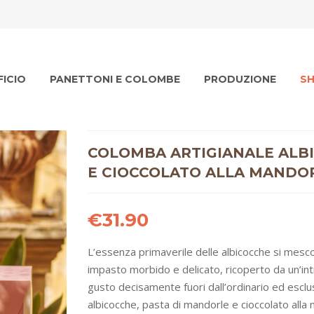
FICIO
PANETTONI E COLOMBE
PRODUZIONE
S
cia e limoncello
Crema spalmabile al pistacchio
Crema spalmabile al cioccolato con “cioccolato di Modica IGP”
Bauletto artigianale classico
Bauletto artigianale agrumi di Sicilia
Bauletto artigianale albicocca e cioccolato al latte
Torta Delizia alle mandorle
Torta Delizia al Pistacchio
Panettone artigianale tradiziona
Panettone artigianale al pistacch
Panettone artigianale al cioccolato con “cioccolato di Modica IGP”
Panettone artigianale a
Panettone artigianale ai tre
Panettone artigianale fic
COLOMBA ARTIGIANALE ALB
E CIOCCOLATO ALLA MANDO
€
31.90
L’essenza primaverile delle albicocche si mescol
impasto morbido e delicato, ricoperto da un’int
gusto decisamente fuori dall’ordinario ed esclu
albicocche, pasta di mandorle e cioccolato alla