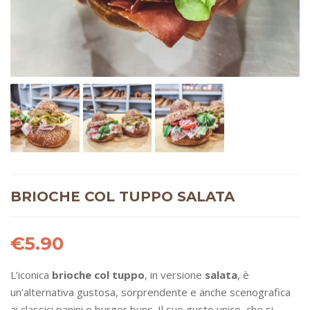
BRIOCHE COL TUPPO SALATA
€
5.90
L’iconica
brioche col tuppo
, in versione
salata
, è
un’alternativa gustosa, sorprendente e anche scenografica
ai classici panini o burger buns. Il suo gusto unico, che si