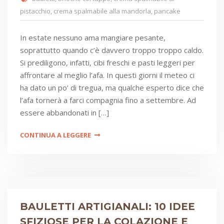
pistacchio
,
crema spalmabile alla mandorla
,
pancake
In estate nessuno ama mangiare pesante,
soprattutto quando c’è davvero troppo troppo caldo.
Si prediligono, infatti, cibi freschi e pasti leggeri per
affrontare al meglio l’afa. In questi giorni il meteo ci
ha dato un po’ di tregua, ma qualche esperto dice che
l’afa tornerà a farci compagnia fino a settembre. Ad
essere abbandonati in […]
CONTINUA A LEGGERE
BAULETTI ARTIGIANALI: 10 IDEE
SFIZIOSE PER LA COLAZIONE E