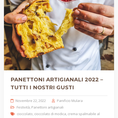
PANETTONI ARTIGIANALI 2022 –
TUTTI I NOSTRI GUSTI
Novembre 22, 2022
Panificio Mulara
Festività
,
Panettoni artigianali
cioccolato
,
cioccolato di modica
,
crema spalmabile al