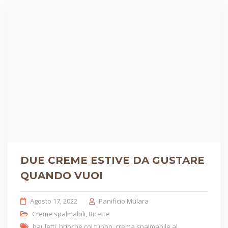
DUE CREME ESTIVE DA GUSTARE
QUANDO VUOI
Agosto 17, 2022
Panificio Mulara
Creme spalmabili
,
Ricette
bauletti
,
brioche col tuppo
,
crema spalmabile al